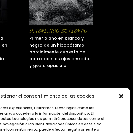
DETENIENDO EL TIEMPO
ial
Primer plano en blanco y
a en
negro de un hipopótamo
parcialmente cubierto de
do
barro, con los ojos cerrados
y gesto apacible.
stionar el consentimiento de las cookies
1
2
3
4
Siguiente
jores experiencias, utilizamos tecnologías como las
nar y/o acceder a la información del dispositivo. El
estas tecnologías nos permitirá procesar datos como el
navegación o las identificaciones únicas en este sitio.
irar el consentimiento, puede afectar negativamente a