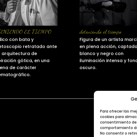
TENIENDO EL TIEMPO
deteniendo el tiempo
ico con bata y
Figura de un artista marc
etoscopio retratado ante
en plena acción, captad
 arquitectura de
blanco y negro con
piración gótica, en una
iluminación intensa y fon
ena de carácter
oscuro.
ematográfico.
Ge
Para ofrecer las me
cookies para almace
consentimiento de 
comportamiento de 
No consentir o ret