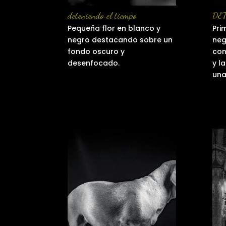
deteniendo el tiempo
DE
Pequeña flor en blanco y
Pri
negro destacando sobre un
neg
fondo oscuro y
con
desenfocado.
y l
una