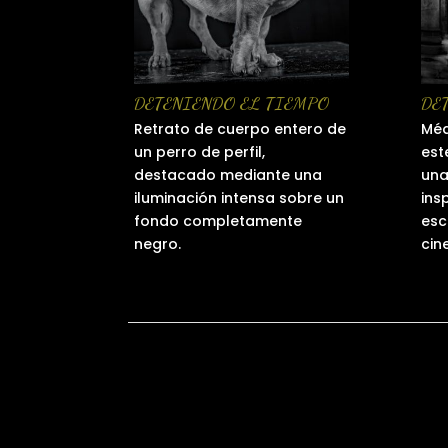
DETENIENDO EL TIEMPO
DE
Retrato de cuerpo entero de
Méd
un perro de perfil,
est
destacado mediante una
una
iluminación intensa sobre un
ins
fondo completamente
esc
negro.
cin