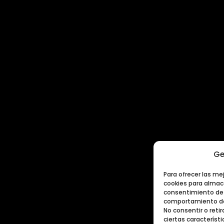
Ge
Para ofrecer las me
cookies para almace
consentimiento de 
comportamiento de 
No consentir o ret
ciertas característi