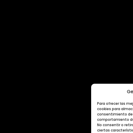
Ge
Para ofrecer las me
cookies para almace
consentimiento de 
comportamiento de 
No consentir o ret
ciertas característi