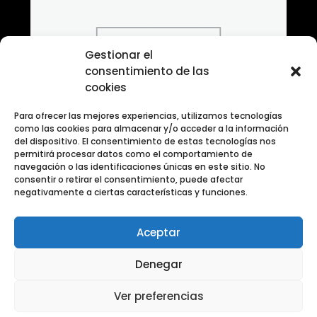
Gestionar el
consentimiento de las
cookies
Para ofrecer las mejores experiencias, utilizamos tecnologías
como las cookies para almacenar y/o acceder a la información
del dispositivo. El consentimiento de estas tecnologías nos
permitirá procesar datos como el comportamiento de
navegación o las identificaciones únicas en este sitio. No
consentir o retirar el consentimiento, puede afectar
negativamente a ciertas características y funciones.
Aceptar
Banco de Fotografias ANIMALES
Denegar
Ver preferencias
Aviso legal
Copyright © Todos los derechos reservados.
|
Política de privacidad
|
Año 2026
Política de cooki