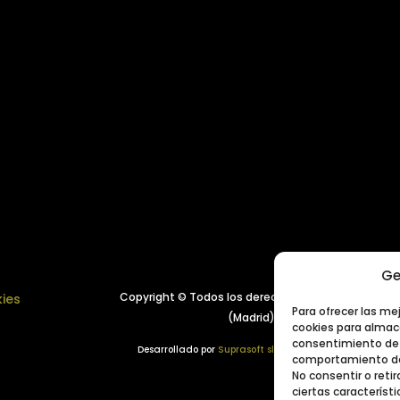
Ge
Copyright © Todos los derechos reservados.
Año 
kies
Para ofrecer las me
(Madrid), España
cookies para almace
consentimiento de 
Desarrollado por
Suprasoft sl
comportamiento de 
No consentir o ret
ciertas característi