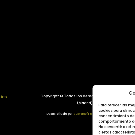
Ge
Copyright © Todos los derechos reservados.
Año 
kies
(Madrid), España
Para ofrecer las me
cookies para almace
Desarrollado por
Suprasoft sl
consentimiento de 
comportamiento de 
No consentir o ret
ciertas característi