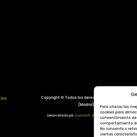
Ge
Copyright © Todos los derechos reservados.
Año 
kies
(Madrid), España
Para ofrecer las me
cookies para almace
Desarrollado por
Suprasoft sl
consentimiento de 
comportamiento de 
No consentir o ret
ciertas característi