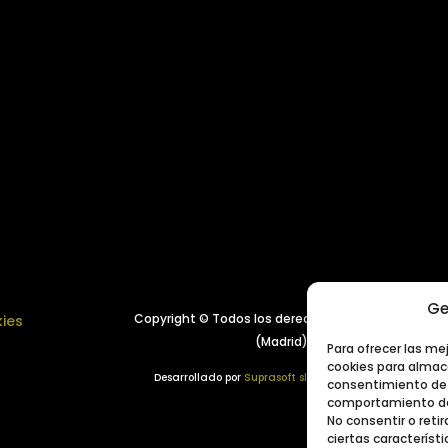
Ge
Copyright © Todos los derechos reservados.
Año 
kies
(Madrid), España
Para ofrecer las me
cookies para almace
Desarrollado por
Suprasoft sl
consentimiento de 
comportamiento de 
No consentir o ret
ciertas característi