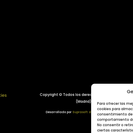
Ge
Copyright © Todos los derechos reservados.
Año 
kies
(Madrid), España
Para ofrecer las me
cookies para almace
Desarrollado por
Suprasoft sl
consentimiento de 
comportamiento de 
No consentir o ret
ciertas característi