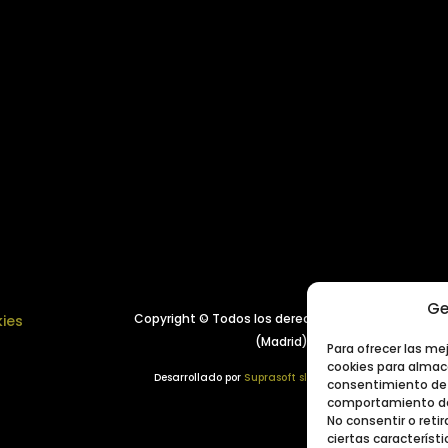
Ge
Copyright © Todos los derechos reservados.
Año 
kies
(Madrid), España
Para ofrecer las me
cookies para almace
Desarrollado por
Suprasoft sl
consentimiento de 
comportamiento de 
No consentir o ret
ciertas característi