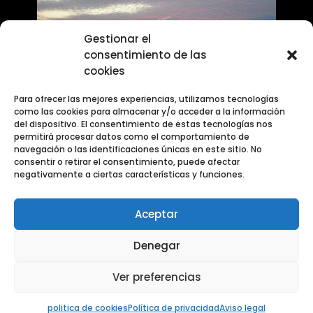
Gestionar el
consentimiento de las
cookies
Para ofrecer las mejores experiencias, utilizamos tecnologías
como las cookies para almacenar y/o acceder a la información
DETENIENDO EL TIEMPO
del dispositivo. El consentimiento de estas tecnologías nos
permitirá procesar datos como el comportamiento de
Un intenso cielo rosado cubre el centro de
navegación o las identificaciones únicas en este sitio. No
Madrid, con las siluetas de las cuadrigas y un
consentir o retirar el consentimiento, puede afectar
negativamente a ciertas características y funciones.
edificio iluminado en primer plano.
1
2
Siguiente
Aceptar
Denegar
Ver preferencias
Aviso legal
Copyright © Todos los derechos reservados.
|
Política de privacidad
|
Año 2026
Política de cooki
(Madrid), España
Desarrollado por
Suprasoft sl
politica de cookies
Política de privacidad
Aviso legal