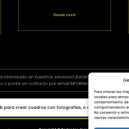
Desde xxx€
tá interesado en nuestros servicios? ¡Estamos aquí para ayuda
Ge
s o ponte en contacto por email INFORMACION@DETENIENDOELT
Para ofrecer las me
cookies para almace
consentimiento de 
b para crear cuadros con fotografias, o descargar fotografi
comportamiento de 
No consentir o ret
ciertas característi