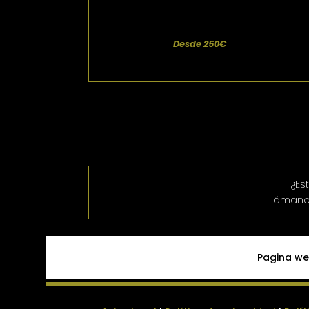
Desde 250€
¿Es
Llámano
Pagina we