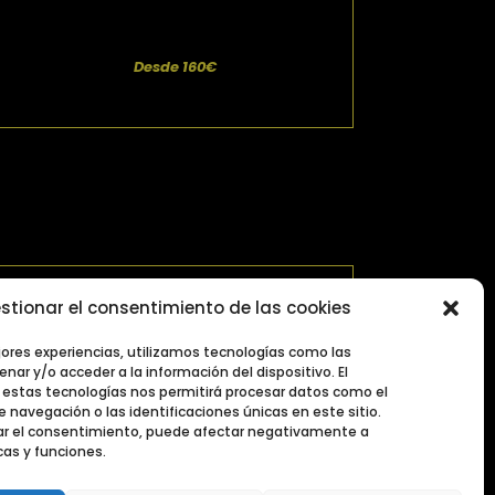
Desde 160€
rle!
stionar el consentimiento de las cookies
IEMPO.ES
jores experiencias, utilizamos tecnologías como las
nar y/o acceder a la información del dispositivo. El
estas tecnologías nos permitirá procesar datos como el
as unicas.
navegación o las identificaciones únicas en este sitio.
irar el consentimiento, puede afectar negativamente a
cas y funciones.