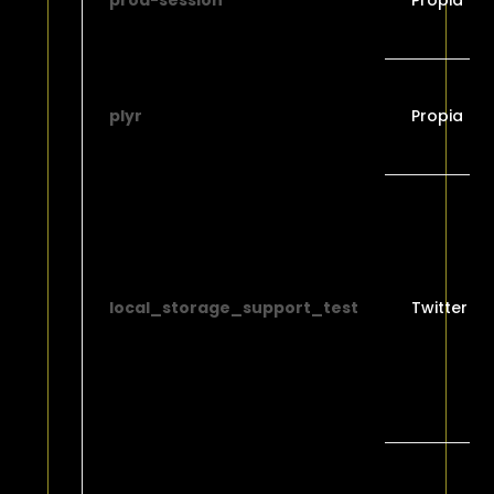
prod-session
Propia
plyr
Propia
local_storage_support_test
Twitter