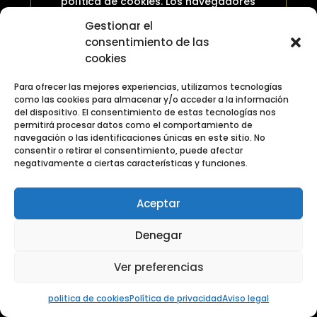
política de cookies. Los navegadores
web son las herramientas encargadas
Gestionar el
de almacenar las cookies y desde este
consentimiento de las
lugar debe efectuar su derecho a
cookies
eliminación o desactivación de las
mismas. Ni esta web ni sus
Para ofrecer las mejores experiencias, utilizamos tecnologías
representantes legales pueden
como las cookies para almacenar y/o acceder a la información
del dispositivo. El consentimiento de estas tecnologías nos
garantizar la correcta o incorrecta
permitirá procesar datos como el comportamiento de
manipulación de las cookies por parte
navegación o las identificaciones únicas en este sitio. No
de los mencionados navegadores. En
consentir o retirar el consentimiento, puede afectar
negativamente a ciertas características y funciones.
algunos casos es necesario instalar
cookies para que el navegador no
olvide su decisión de no aceptación de
Aceptar
las mismas. En el caso de las cookies de
Google Analytics, esta empresa
Denegar
almacena las cookies en servidores
ubicados en Estados Unidos y se
Ver preferencias
compromete a no compartirla con
terceros, excepto en los casos en los
politica de cookies
Política de privacidad
Aviso legal
que sea necesario para el