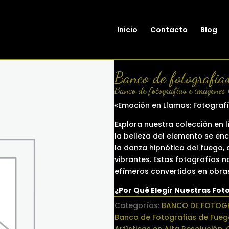
Inicio
Contacto
Blog
Banco de fotografia
Banco de fotografías e imágenes 
«Emoción en Llamas: Fotograf
Explora nuestra colección en 
la belleza del elemento se en
la danza hipnótica del fuego, 
vibrantes. Estas fotografías 
efímeros convertidos en obra
¿Por Qué Elegir Nuestras Fot
Categorías:
BANCO DE FOTOG
Banco de Fotografias de Fueg