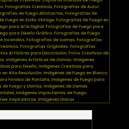
Capturas Creativas
,
Capturas Intensas de Fuego
,
go
,
Fotografías Creativas
,
Fotografías de Autor
,
ografías de Fuego Abstractas
,
Fotografías de
de Fuego en Estilo Vintage
,
Fotografías de Fuego en
ego para Arte Digital
,
Fotografías de Fuego para
uego para Diseño Gráfico
,
Fotografías de Fuego
e Incendios
,
Fotografías de Llamas
,
Fotografías
reativos
,
Fotografías Originales
,
Fotografías
otos Artísticas para Decoración
,
Fotos Creativas de
as
,
Imágenes Artísticas de Llamas
,
Imágenes
ivas para Diseño
,
Imágenes Creativas para
 en Alta Resolución
,
Imágenes de Fuego en Blanco
ara Fondos de Pantalla
,
Imágenes de Fuego para
 de Fuego y Llamas
,
Imágenes de Llamas
ntales
,
Imágenes Impactantes de Fuego
,
nes Inspiradoras
,
Imágenes Únicas