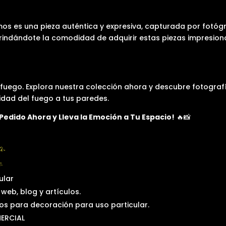
os es una pieza auténtica y expresiva, capturada por fotó
 brindándote la comodidad de adquirir estas piezas impresio
fuego. Explora nuestra colección ahora y descubre fotografí
idad del fuego a tus paredes.
 Pedido Ahora y Lleva la Emoción a Tu Espacio!
🔥📸
a.
.
ular
web, blog y artículos.
os para decoración para uso particular.
MERCIAL