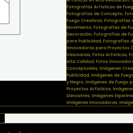
Artísticas en Alta Resolución
,
Fotografías Artísticas de Fue
Fotografías de Concepto
,
Fot
Fuego Creativas
,
Fotografías 
Movimiento
,
Fotografías de Fu
Decoración
,
Fotografías de F
para Publicidad
,
Fotografías d
Innovadoras para Proyectos C
Visionarias
,
Fotos Artísticas
,
F
Alta Calidad
,
Fotos Innovador
Conceptuales
,
Imágenes Creat
Publicidad
,
Imágenes de Fuego
y Negro
,
Imágenes de Fuego p
Proyectos Artísticos
,
Imágenes
Danzantes
,
Imágenes Experime
Imágenes Innovadoras
,
Imáge