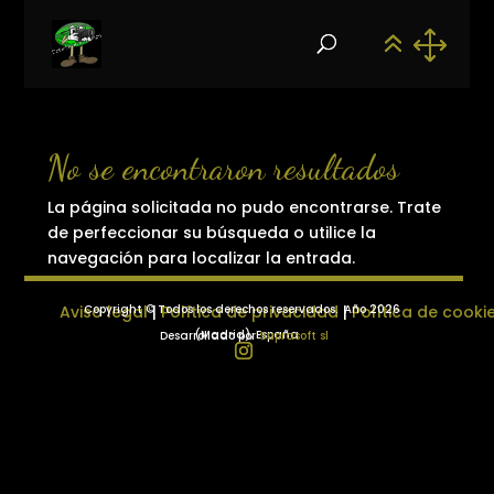
No se encontraron resultados
La página solicitada no pudo encontrarse. Trate
de perfeccionar su búsqueda o utilice la
navegación para localizar la entrada.
Aviso legal
Copyright © Todos los derechos reservados.
|
Política de privacidad
|
Año 2026
Política de cooki
(Madrid), España
Desarrollado por
Suprasoft sl