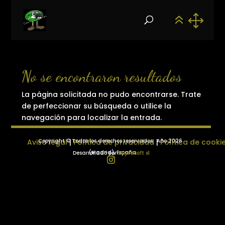
No se encontraron resultados
La página solicitada no pudo encontrarse. Trate
de perfeccionar su búsqueda o utilice la
navegación para localizar la entrada.
Aviso legal
Copyright © Todos los derechos reservados.
|
Política de privacidad
|
Año 2026
Política de cooki
(Madrid), España
Desarrollado por
Suprasoft sl