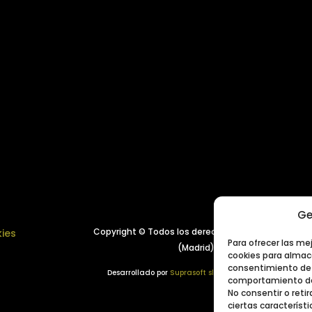
Ge
Copyright © Todos los derechos reservados.
Año 
kies
Para ofrecer las me
(Madrid), España
cookies para almace
consentimiento de 
Desarrollado por
Suprasoft sl
comportamiento de 
No consentir o ret
ciertas característi