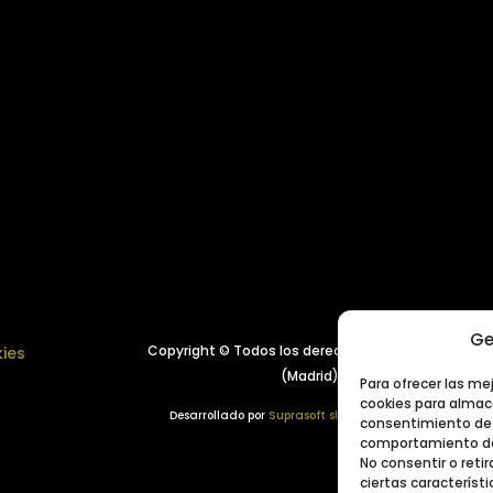
Ge
Copyright © Todos los derechos reservados.
Año 
kies
(Madrid), España
Para ofrecer las me
cookies para almace
Desarrollado por
Suprasoft sl
consentimiento de 
comportamiento de 
No consentir o ret
ciertas característi